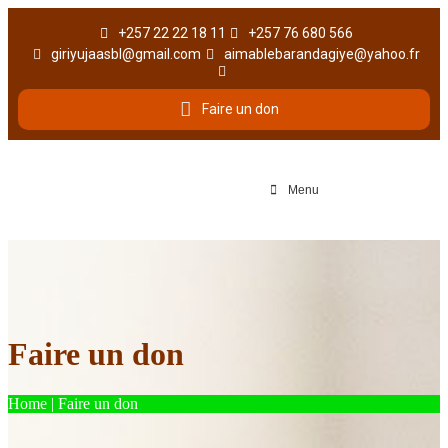
+257 22 22 18 11
+257 76 680 566
giriyujaasbl@gmail.com
aimablebarandagiye@yahoo.fr
Faire un don
Menu
Faire un don
Home
|
Faire un don