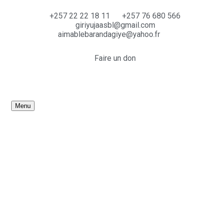
+257 22 22 18 11
+257 76 680 566
giriyujaasbl@gmail.com
aimablebarandagiye@yahoo.fr
Faire un don
Menu